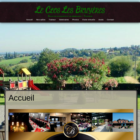
Le Clos Les Bruyères
Salle de banquets et de séminaires – Traiteur
Accueil
Nos salles
Traiteur
Séminaires
Photos
Visite virtuelle
Accès
Contact
Accueil