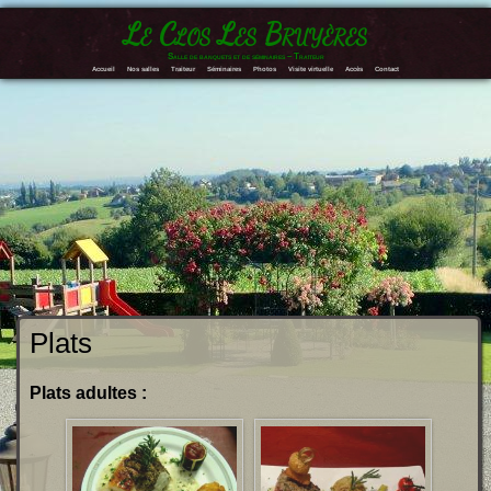
Le Clos Les Bruyères
Salle de banquets et de séminaires – Traiteur
Accueil
Nos salles
Traiteur
Séminaires
Photos
Visite virtuelle
Accès
Contact
Plats
Plats adultes :