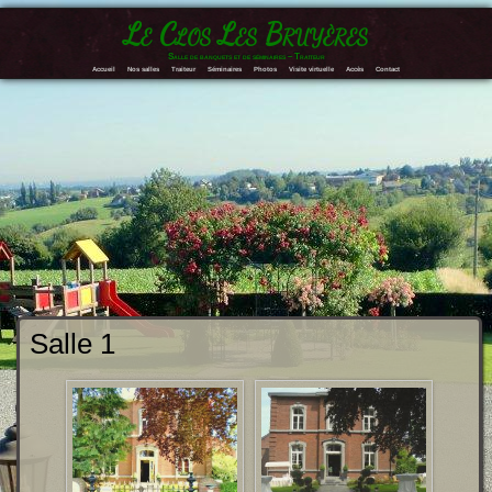
Le Clos Les Bruyères
Salle de banquets et de séminaires – Traiteur
Accueil
Nos salles
Traiteur
Séminaires
Photos
Visite virtuelle
Accès
Contact
Salle 1