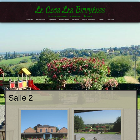
Le Clos Les Bruyères
Salle de banquets et de séminaires – Traiteur
Accueil
Nos salles
Traiteur
Séminaires
Photos
Visite virtuelle
Accès
Contact
Salle 2