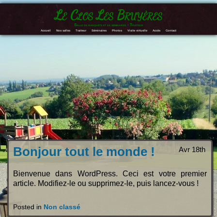
Le Clos Les Bruyères
Salle de banquets et de séminaires – Traiteur
Accueil
Nos salles
Traiteur
Séminaires
Photos
Visite virtuelle
Accès
Contact
Bonjour tout le monde !
Avr 18th
Bienvenue dans WordPress. Ceci est votre premier
article. Modifiez-le ou supprimez-le, puis lancez-vous !
Posted in
Non classé