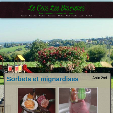
Le Clos Les Bruyères
Salle de banquets et de séminaires – Traiteur
Accueil
Nos salles
Traiteur
Séminaires
Photos
Visite virtuelle
Accès
Contact
Sorbets et mignardises
Août 2nd