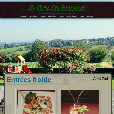
Le Clos Les Bruyères
Salle de banquets et de séminaires – Traiteur
Accueil
Nos salles
Traiteur
Séminaires
Photos
Visite virtuelle
Accès
Contact
Entrées froide
Août 2nd