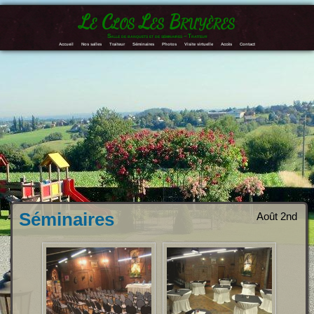
Le Clos Les Bruyères
Salle de banquets et de séminaires – Traiteur
Accueil
Nos salles
Traiteur
Séminaires
Photos
Visite virtuelle
Accès
Contact
Séminaires
Août 2nd