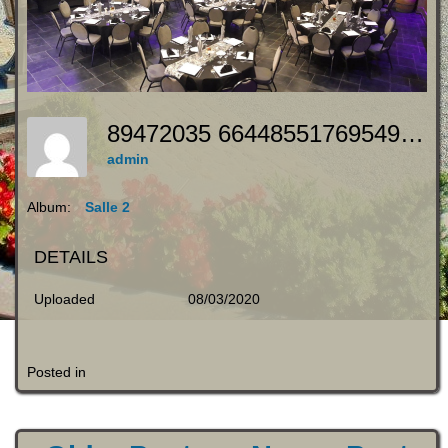
89472035 664485517695497 3409678943207292928 N
admin
Album:
Salle 2
DETAILS
Uploaded
08/03/2020
Posted in