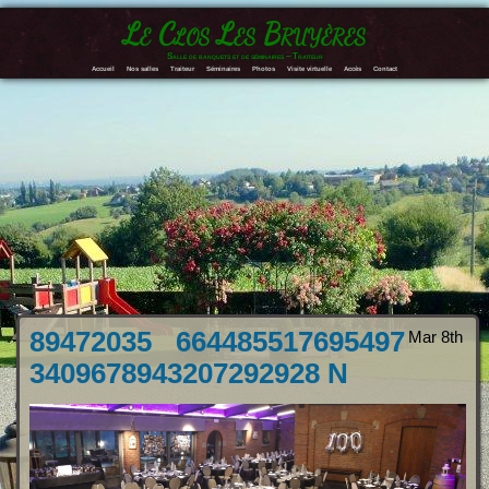
Le Clos Les Bruyères
Salle de banquets et de séminaires – Traiteur
Accueil
Nos salles
Traiteur
Séminaires
Photos
Visite virtuelle
Accès
Contact
89472035 664485517695497
Mar 8th
3409678943207292928 N