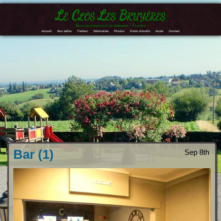
Le Clos Les Bruyères
Salle de banquets et de séminaires – Traiteur
Accueil
Nos salles
Traiteur
Séminaires
Photos
Visite virtuelle
Accès
Contact
Bar (1)
Sep 8th