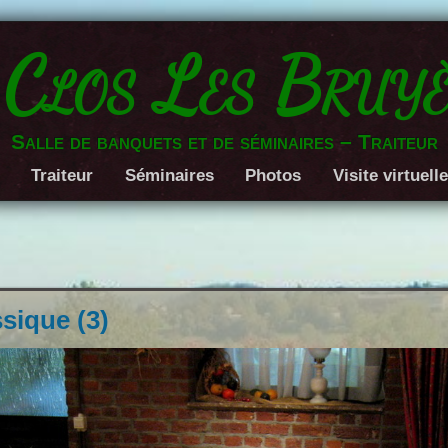
 Clos Les Bruyè
Salle de banquets et de séminaires – Traiteur
Traiteur
Séminaires
Photos
Visite virtuell
sique (3)