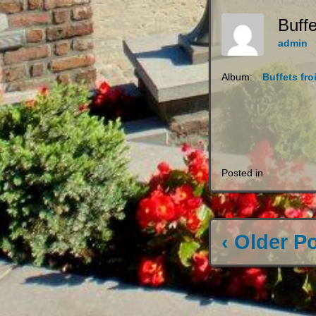
Buff
admin
Album:
Buffets fro
Posted in
‹ Older P