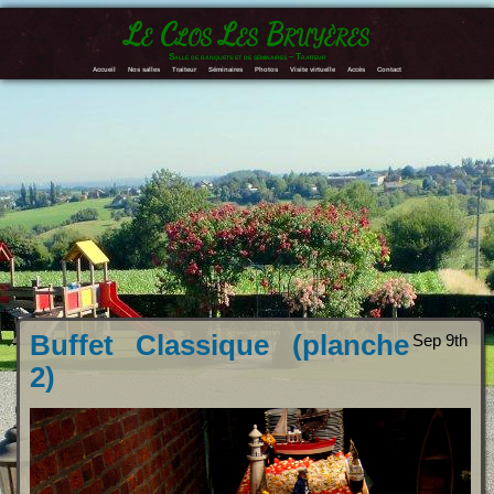
Le Clos Les Bruyères
Salle de banquets et de séminaires – Traiteur
Accueil
Nos salles
Traiteur
Séminaires
Photos
Visite virtuelle
Accès
Contact
Buffet Classique (planche
Sep 9th
2)