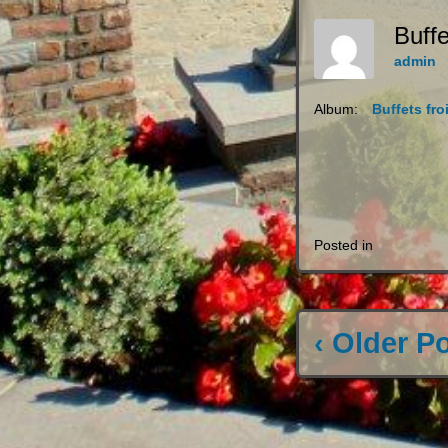
Buff
admin
Album:
Buffets fro
Posted in
‹ Older P