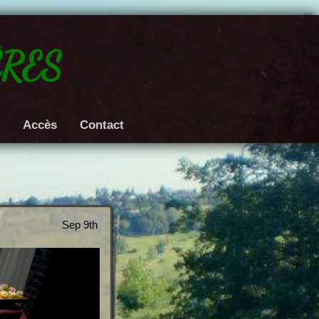
res
e
Accès
Contact
Sep 9th