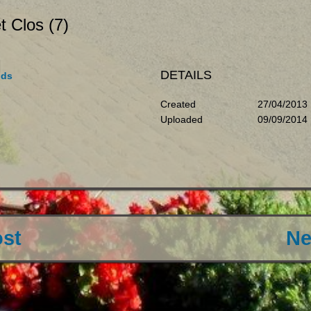
et Clos (7)
DETAILS
ids
Created
27/04/2013
Uploaded
09/09/2014
ost
Ne