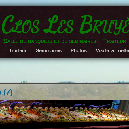
 Clos Les Bruyè
Salle de banquets et de séminaires – Traiteur
Traiteur
Séminaires
Photos
Visite virtuell
 (7)