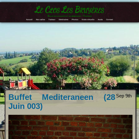
Le Clos Les Bruyères
Salle de banquets et de séminaires – Traiteur
Accueil
Nos salles
Traiteur
Séminaires
Photos
Visite virtuelle
Accès
Contact
Buffet Mediteraneen (28
Sep 9th
Juin 003)