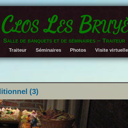
 Clos Les Bruyè
Salle de banquets et de séminaires – Traiteur
Traiteur
Séminaires
Photos
Visite virtuell
itionnel (3)