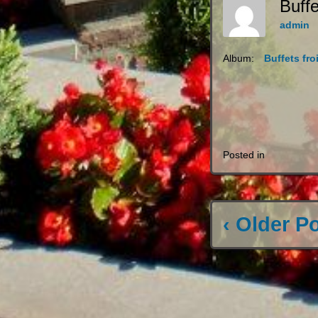
Buffe
admin
Album:
Buffets fro
Posted in
‹ Older P