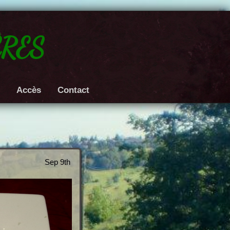
res
e
Accès
Contact
Sep 9th