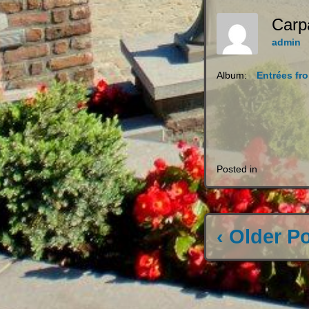
Carp
admin
Album:
Entrées fro
Posted in
‹ Older P