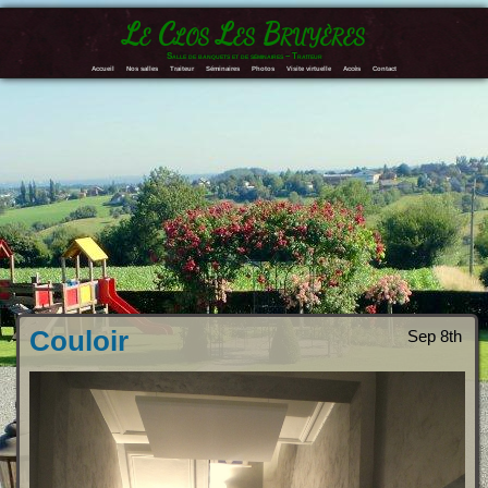
Le Clos Les Bruyères
Salle de banquets et de séminaires – Traiteur
Accueil
Nos salles
Traiteur
Séminaires
Photos
Visite virtuelle
Accès
Contact
Couloir
Sep 8th