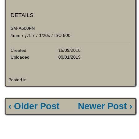
DETAILS
SM-A600FN
4mm
/
ƒ/1.7
/
1/20s
/
ISO 500
Created
15/09/2018
Uploaded
09/01/2019
Posted in
‹ Older Post
Newer Post ›