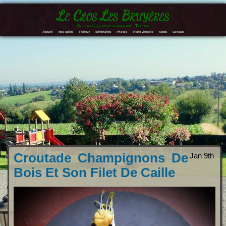
Le Clos Les Bruyères
Salle de banquets et de séminaires – Traiteur
Accueil
Nos salles
Traiteur
Séminaires
Photos
Visite virtuelle
Accès
Contact
Croutade Champignons De
Jan 9th
Bois Et Son Filet De Caille