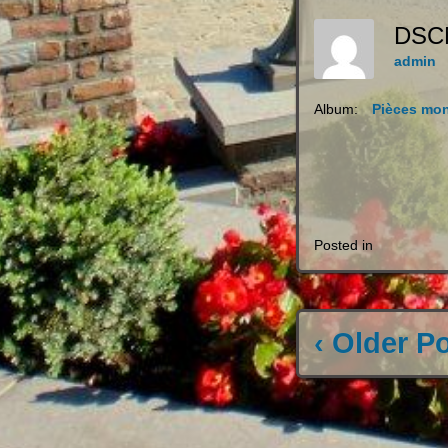
DSC
admin
Album:
Pièces mo
Posted in
‹ Older P