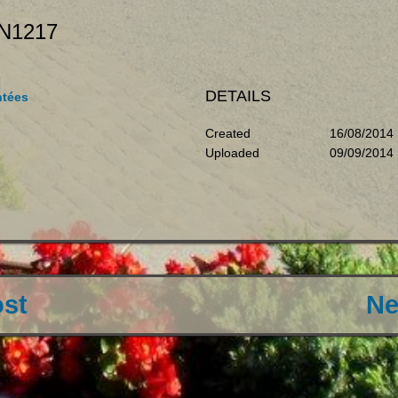
N1217
DETAILS
ntées
Created
16/08/2014
Uploaded
09/09/2014
ost
Ne