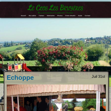
Le Clos Les Bruyères
Salle de banquets et de séminaires – Traiteur
Accueil
Nos salles
Traiteur
Séminaires
Photos
Visite virtuelle
Accès
Contact
Echoppe
Juil 31st