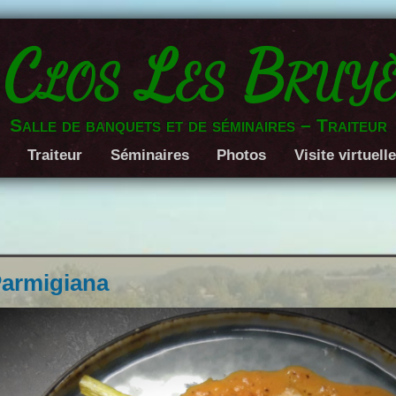
 Clos Les Bruyè
Salle de banquets et de séminaires – Traiteur
Traiteur
Séminaires
Photos
Visite virtuell
Parmigiana