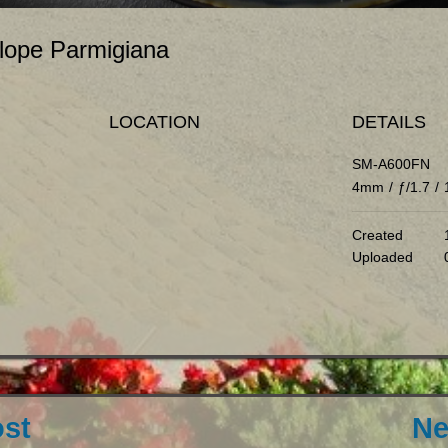
lope Parmigiana
LOCATION
DETAILS
SM-A600FN
4mm
/
ƒ/1.7
/
Created
Uploaded
ost
Ne