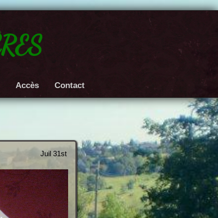
res
e
Accès
Contact
Juil 31st