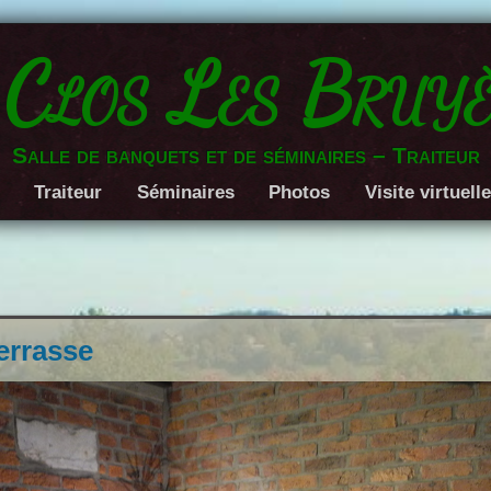
 Clos Les Bruyè
Salle de banquets et de séminaires – Traiteur
Traiteur
Séminaires
Photos
Visite virtuell
errasse