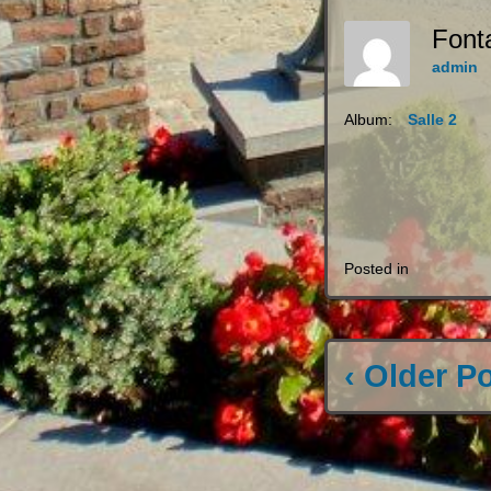
Font
admin
Album:
Salle 2
Posted in
‹ Older P