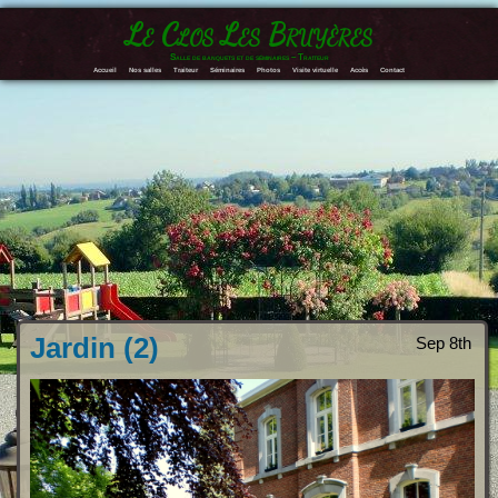
Le Clos Les Bruyères
Salle de banquets et de séminaires – Traiteur
Accueil
Nos salles
Traiteur
Séminaires
Photos
Visite virtuelle
Accès
Contact
Jardin (2)
Sep 8th