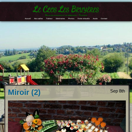
Le Clos Les Bruyères
Salle de banquets et de séminaires – Traiteur
Accueil
Nos salles
Traiteur
Séminaires
Photos
Visite virtuelle
Accès
Contact
Miroir (2)
Sep 8th