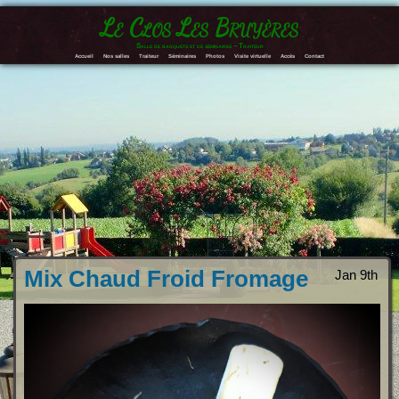
Le Clos Les Bruyères
Salle de banquets et de séminaires – Traiteur
Accueil
Nos salles
Traiteur
Séminaires
Photos
Visite virtuelle
Accès
Contact
Mix Chaud Froid Fromage
Jan 9th