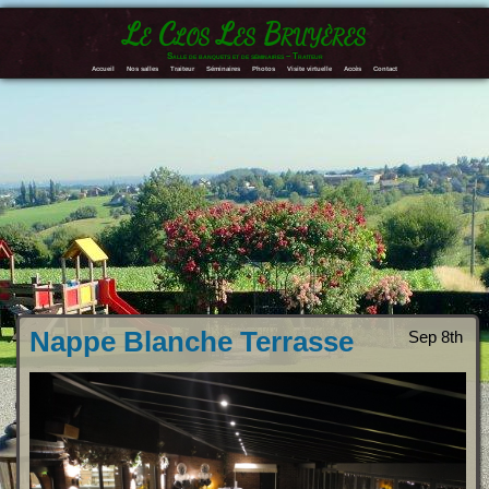
Le Clos Les Bruyères
Salle de banquets et de séminaires – Traiteur
Accueil
Nos salles
Traiteur
Séminaires
Photos
Visite virtuelle
Accès
Contact
Nappe Blanche Terrasse
Sep 8th