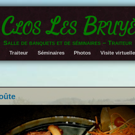
 Clos Les Bruyè
Salle de banquets et de séminaires – Traiteur
Traiteur
Séminaires
Photos
Visite virtuell
oûte