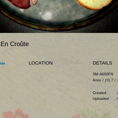
 En Croûte
LOCATION
DETAILS
ide
SM-A600FN
4mm
/
ƒ/1.7
/
Created
Uploaded