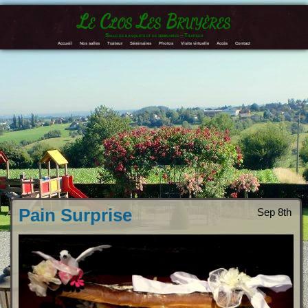
Le Clos Les Bruyères
Salle de banquets et de séminaires – Traiteur
Accueil
Nos salles
Traiteur
Séminaires
Photos
Visite virtuelle
Accès
Contact
Pain Surprise
Sep 8th