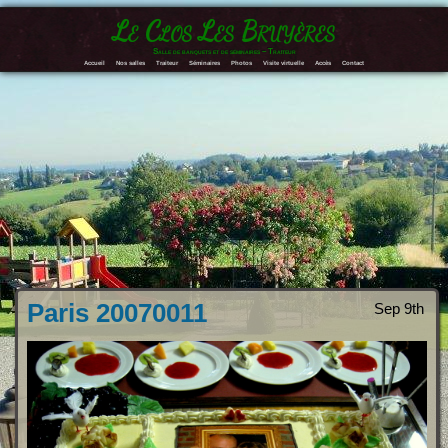
Le Clos Les Bruyères
Salle de banquets et de séminaires – Traiteur
Accueil
Nos salles
Traiteur
Séminaires
Photos
Visite virtuelle
Accès
Contact
Paris 20070011
Sep 9th