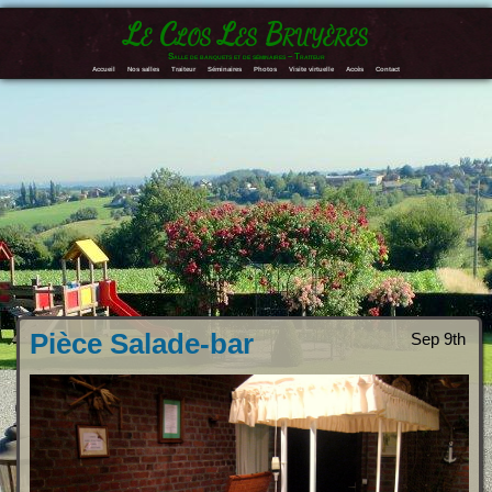
Le Clos Les Bruyères
Salle de banquets et de séminaires – Traiteur
Accueil
Nos salles
Traiteur
Séminaires
Photos
Visite virtuelle
Accès
Contact
Pièce Salade-bar
Sep 9th