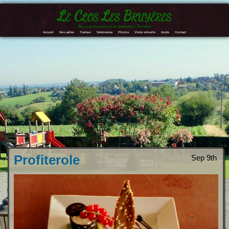
Le Clos Les Bruyères
Salle de banquets et de séminaires – Traiteur
Accueil
Nos salles
Traiteur
Séminaires
Photos
Visite virtuelle
Accès
Contact
Profiterole
Sep 9th