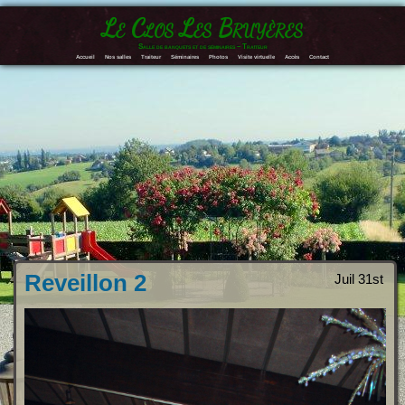
Le Clos Les Bruyères
Salle de banquets et de séminaires – Traiteur
Accueil
Nos salles
Traiteur
Séminaires
Photos
Visite virtuelle
Accès
Contact
Reveillon 2
Juil 31st