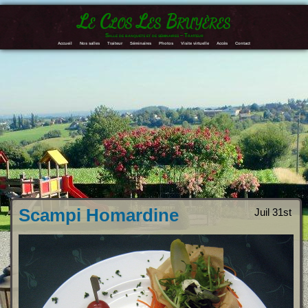
Le Clos Les Bruyères
Salle de banquets et de séminaires – Traiteur
Accueil
Nos salles
Traiteur
Séminaires
Photos
Visite virtuelle
Accès
Contact
Scampi Homardine
Juil 31st