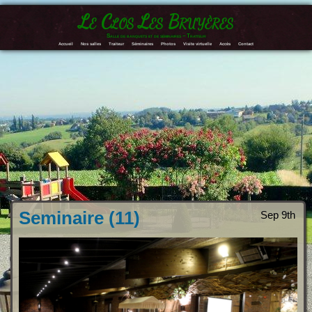
Le Clos Les Bruyères
Salle de banquets et de séminaires – Traiteur
Accueil
Nos salles
Traiteur
Séminaires
Photos
Visite virtuelle
Accès
Contact
Seminaire (11)
Sep 9th