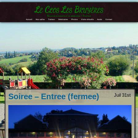
Le Clos Les Bruyères
Salle de banquets et de séminaires – Traiteur
Accueil
Nos salles
Traiteur
Séminaires
Photos
Visite virtuelle
Accès
Contact
Soiree – Entree (fermee)
Juil 31st