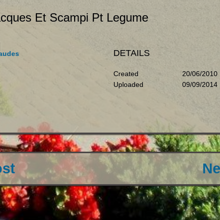
acques Et Scampi Pt Legume
DETAILS
haudes
Created
20/06/2010
Uploaded
09/09/2014
ost
Ne