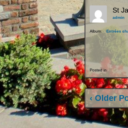
St J
admin
Album:
Entrées c
Posted in
‹ Older P