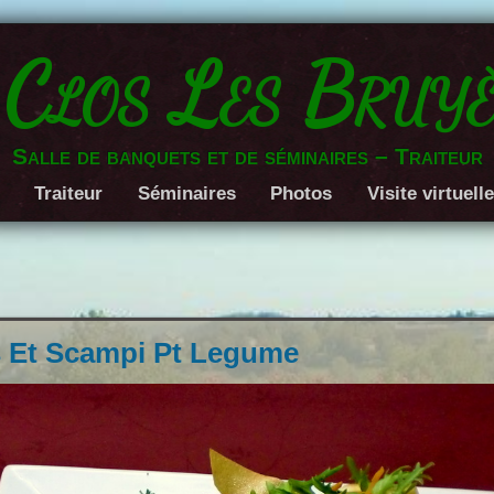
 Clos Les Bruyè
Salle de banquets et de séminaires – Traiteur
Traiteur
Séminaires
Photos
Visite virtuell
s Et Scampi Pt Legume