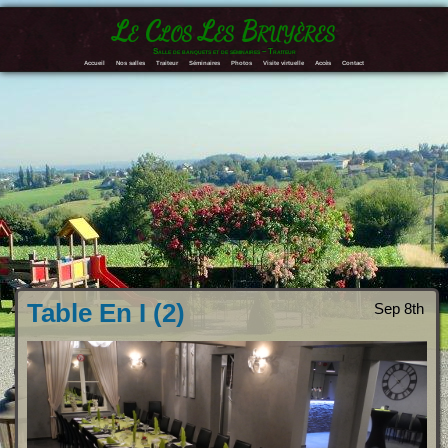
Le Clos Les Bruyères
Salle de banquets et de séminaires – Traiteur
Accueil
Nos salles
Traiteur
Séminaires
Photos
Visite virtuelle
Accès
Contact
Table En I (2)
Sep 8th