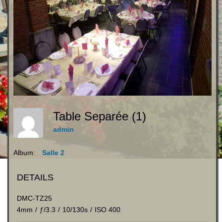
Table Separée (1)
admin
Album:
Salle 2
DETAILS
DMC-TZ25
4mm
/
ƒ/3.3
/
10/130s
/
ISO 400