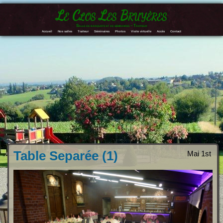
Le Clos Les Bruyères
Salle de banquets et de séminaires – Traiteur
Accueil
Nos salles
Traiteur
Séminaires
Photos
Visite virtuelle
Accès
Contact
Table Separée (1)
Mai 1st