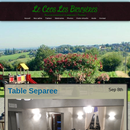
Le Clos Les Bruyères
Salle de banquets et de séminaires – Traiteur
Accueil
Nos salles
Traiteur
Séminaires
Photos
Visite virtuelle
Accès
Contact
Table Separee
Sep 8th