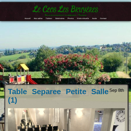
Le Clos Les Bruyères
Salle de banquets et de séminaires – Traiteur
Accueil
Nos salles
Traiteur
Séminaires
Photos
Visite virtuelle
Accès
Contact
Table Separee Petite Salle
Sep 8th
(1)