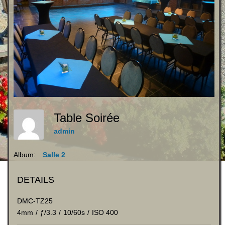
Table Soirée
admin
Album:
Salle 2
DETAILS
DMC-TZ25
4mm
/
ƒ/3.3
/
10/60s
/
ISO 400