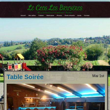
Le Clos Les Bruyères
Salle de banquets et de séminaires – Traiteur
Accueil
Nos salles
Traiteur
Séminaires
Photos
Visite virtuelle
Accès
Contact
Table Soirée
Mai 1st