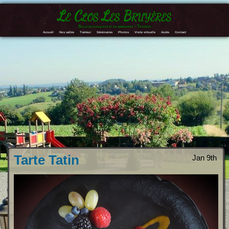
Le Clos Les Bruyères
Salle de banquets et de séminaires – Traiteur
Accueil
Nos salles
Traiteur
Séminaires
Photos
Visite virtuelle
Accès
Contact
Tarte Tatin
Jan 9th