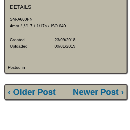
DETAILS
SM-A600FN
4mm
/
ƒ/1.7
/
1/17s
/
ISO 640
Created
23/09/2018
Uploaded
09/01/2019
Posted in
‹ Older Post
Newer Post ›