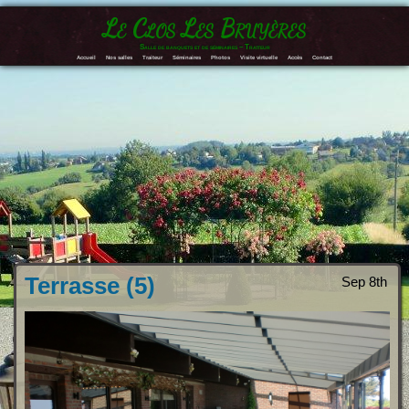
Le Clos Les Bruyères
Salle de banquets et de séminaires – Traiteur
Accueil
Nos salles
Traiteur
Séminaires
Photos
Visite virtuelle
Accès
Contact
Terrasse (5)
Sep 8th