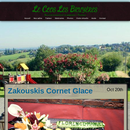
Le Clos Les Bruyères
Salle de banquets et de séminaires – Traiteur
Accueil
Nos salles
Traiteur
Séminaires
Photos
Visite virtuelle
Accès
Contact
Zakouskis Cornet Glace
Oct 20th