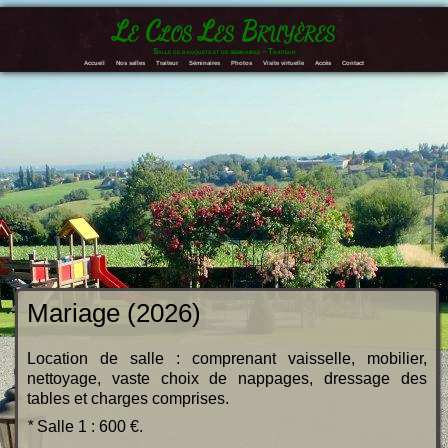
Le Clos Les Bruyères
Salle de banquets et de séminaires – Traiteur
Accueil
Nos salles
Traiteur
Séminaires
Photos
Visite virtuelle
Accès
Contact
Mariage (2026)
Location de salle : comprenant vaisselle, mobilier,
nettoyage, vaste choix de nappages, dressage des
tables et charges comprises.
*
Salle 1 : 600 €.