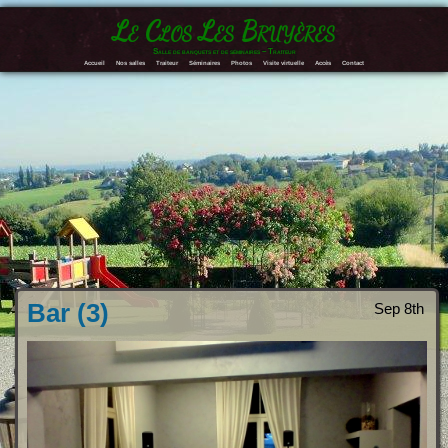
Le Clos Les Bruyères
Salle de banquets et de séminaires – Traiteur
Accueil
Nos salles
Traiteur
Séminaires
Photos
Visite virtuelle
Accès
Contact
Bar (3)
Sep 8th