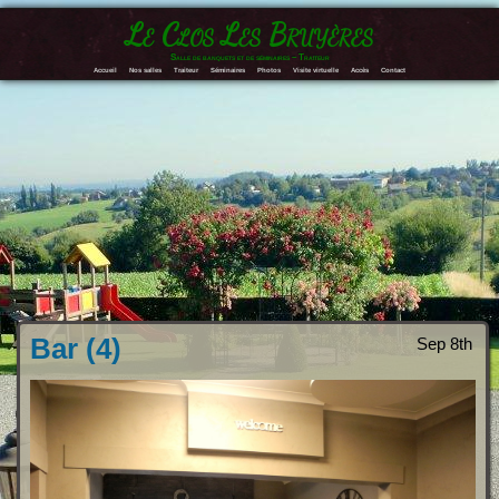
Le Clos Les Bruyères
Salle de banquets et de séminaires – Traiteur
Accueil
Nos salles
Traiteur
Séminaires
Photos
Visite virtuelle
Accès
Contact
Bar (4)
Sep 8th