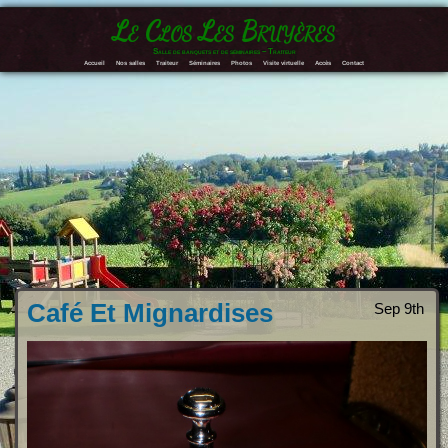
Le Clos Les Bruyères
Salle de banquets et de séminaires – Traiteur
Accueil
Nos salles
Traiteur
Séminaires
Photos
Visite virtuelle
Accès
Contact
Café Et Mignardises
Sep 9th