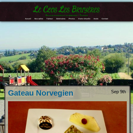
Le Clos Les Bruyères
Salle de banquets et de séminaires – Traiteur
Accueil
Nos salles
Traiteur
Séminaires
Photos
Visite virtuelle
Accès
Contact
Gateau Norvegien
Sep 9th